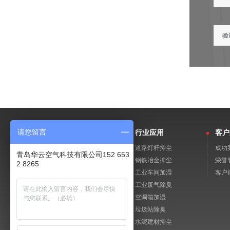
请您留言
产品中心
行业应用
客户
工业加湿
道路灯杆抑尘
成功
青岛华云空气科技有限公司152 653
微雾降尘
钢铁冶金抑尘
荣誉
2 8265
除臭消杀
工业车间加湿
客户
景观雾森
工业废气除臭
除湿机
空调箱加湿
工业空调
垃圾站除臭
水泥建材抑尘